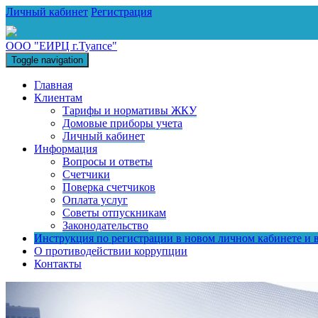
Личный кабинет
Регистрация
ООО "ЕИРЦ г.Туапсе"
Toggle navigation
Главная
Клиентам
Тарифы и нормативы ЖКУ
Домовые приборы учета
Личный кабинет
Информация
Вопросы и ответы
Счетчики
Поверка счетчиков
Оплата услуг
Советы отпускникам
Законодательство
Инструкция по регистрации в новом личном кабинете и в
О противодействии коррупции
Контакты